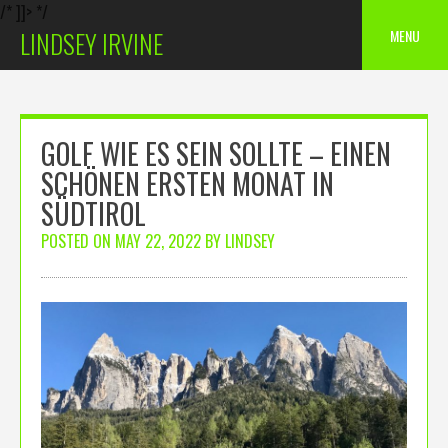
/* ]]> */
Skip
MENU
LINDSEY IRVINE
to
content
GOLF WIE ES SEIN SOLLTE – EINEN
SCHÖNEN ERSTEN MONAT IN
SÜDTIROL
POSTED ON
MAY 22, 2022
BY
LINDSEY