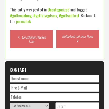
This entry was posted in
Uncategorized
and tagged
#golfcoaching
,
#golfstvigilseis
,
#golfsüdtirol
. Bookmark
the
permalink
.
Post
Golfurlaub mit dem Hund
Ein schöner Flecken
Erde
navigation
KONTAKT