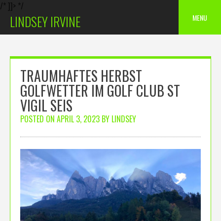
/* ]]> */
Skip
MENU
LINDSEY IRVINE
to
content
TRAUMHAFTES HERBST
GOLFWETTER IM GOLF CLUB ST
VIGIL SEIS
POSTED ON
APRIL 3, 2023
BY
LINDSEY