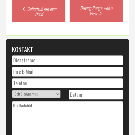
Post
Driving Range with a
Golfurlaub mit dem
View
Hund
navigation
KONTAKT