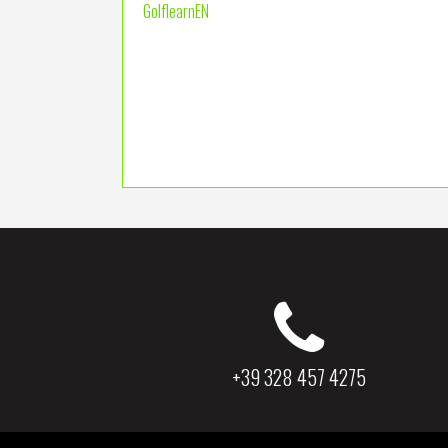
GolflearnEN
+39 328 457 4275