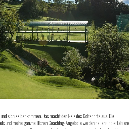
r und sich selbst kommen. Das macht den Reiz des Golfsports aus. Die
Seis und meine ganzheitlichen Coaching-Angebote werden neuen und erfahren