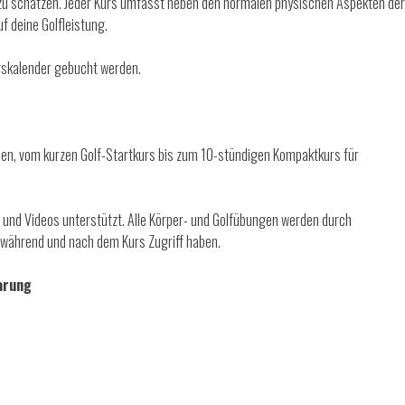
s zu schätzen. Jeder Kurs umfasst neben den normalen physischen Aspekten der
f deine Golfleistung.
ngskalender gebucht werden.
rsen, vom kurzen Golf-Startkurs bis zum 10-stündigen Kompaktkurs für
 und Videos unterstützt. Alle Körper- und Golfübungen werden durch
, während und nach dem Kurs Zugriff haben.
arung