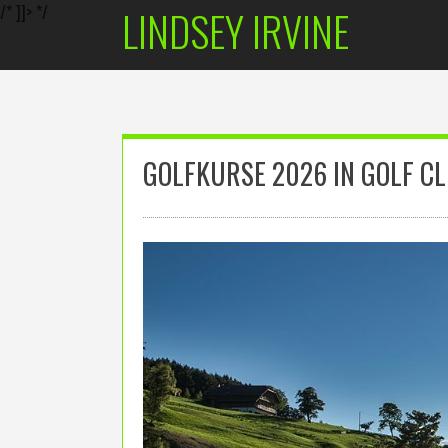
/* ]]> */
LINDSEY IRVINE
Skip
to
content
GOLFKURSE 2026 IN GOLF CLU