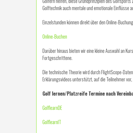
Golfern helfen, diese Grundprinzipien des Golfsport
Golftechnik auch mentale und emotionale Einflüsse au
Einzelstunden können direkt über den Online-Buchu
Online-Buchen
Darüber hinaus bieten wir eine kleine Auswahl an Ku
Fortgeschrittene.
Die technische Theorie wird durch FlightScope-Daten
Erklärungsvideos unterstützt, auf die Teilnehmer vor
Golf lernen/Platzreife Termine nach Vereinb
GolflearnDE
GolflearnIT