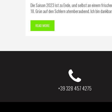
Die Saison 2023 ist zu Ende, und selbst an einem frisch
18. Grün auf den Schlern atemberaubend. Ich bin dankbar, 
READ MORE
+39 328 457 4275