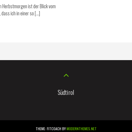
en Herbstmorgen ist der Blick vom
dass ich in einer so […]
Südtirol
THEME: FITCOACH BY
MODERNTHEMES.NET