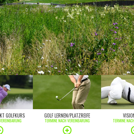
KT GOLFKURS
GOLF LERNEN/PLATZREIFE
VISIO
VEREINBARUNG
TERMINE NACH VEREINBARUNG
TERMINE NAC