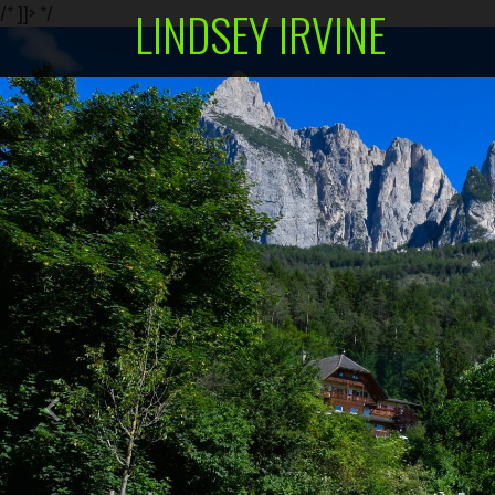
/* ]]> */
LINDSEY IRVINE
Skip
to
content