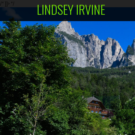
/* ]]> */
LINDSEY IRVINE
Skip
to
content