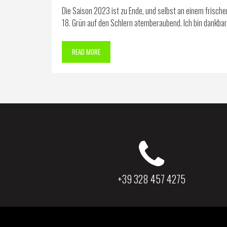
Die Saison 2023 ist zu Ende, und selbst an einem frisch
18. Grün auf den Schlern atemberaubend. Ich bin dankbar, 
READ MORE
+39 328 457 4275