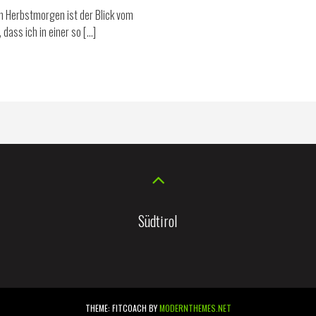
en Herbstmorgen ist der Blick vom
dass ich in einer so […]
Südtirol
THEME: FITCOACH BY
MODERNTHEMES.NET