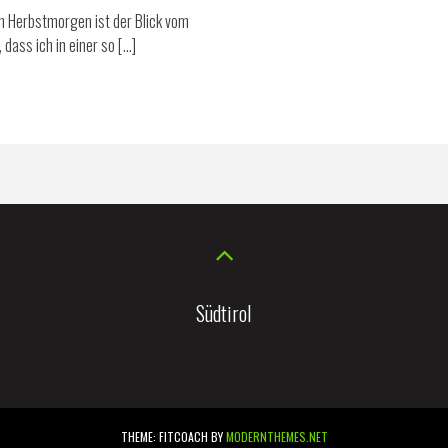
en Herbstmorgen ist der Blick vom
dass ich in einer so […]
Südtirol
THEME: FITCOACH BY
MODERNTHEMES.NET