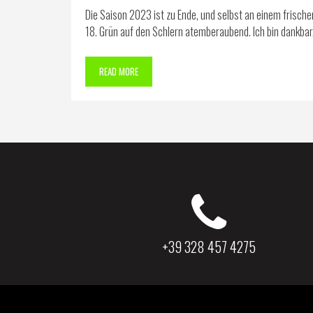
Die Saison 2023 ist zu Ende, und selbst an einem frisch
18. Grün auf den Schlern atemberaubend. Ich bin dankbar, 
READ MORE
+39 328 457 4275