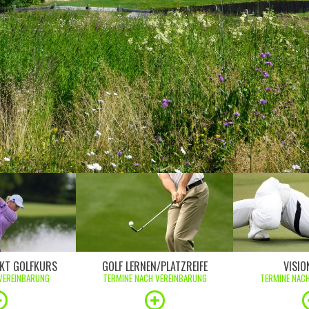
KT GOLFKURS
GOLF LERNEN/PLATZREIFE
VISIO
VEREINBARUNG
TERMINE NACH VEREINBARUNG
TERMINE NAC