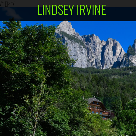
/* ]]> */
LINDSEY IRVINE
Skip
to
content